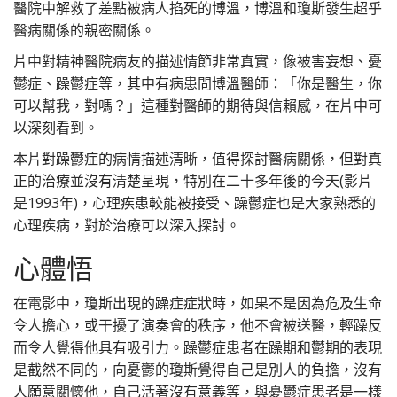
醫院中解救了差點被病人掐死的博溫，博溫和瓊斯發生超乎
醫病關係的親密關係。
片中對精神醫院病友的描述情節非常真實，像被害妄想、憂
鬱症、躁鬱症等，其中有病患問博溫醫師：「你是醫生，你
可以幫我，對嗎？」這種對醫師的期待與信賴感，在片中可
以深刻看到。
本片對躁鬱症的病情描述清晰，值得探討醫病關係，但對真
正的治療並沒有清楚呈現，特別在二十多年後的今天(影片
是1993年)，心理疾患較能被接受、躁鬱症也是大家熟悉的
心理疾病，對於治療可以深入探討。
心體悟
在電影中，瓊斯出現的躁症症狀時，如果不是因為危及生命
令人擔心，或干擾了演奏會的秩序，他不會被送醫，輕躁反
而令人覺得他具有吸引力。躁鬱症患者在躁期和鬱期的表現
是截然不同的，向憂鬱的瓊斯覺得自己是別人的負擔，沒有
人願意關懷他，自己活著沒有意義等，與憂鬱症患者是一樣