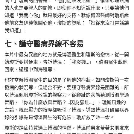
嗎？」瓊斯的回答是：「他們從來沒活過！」罹患心理疾病
的人也需要親人的關懷，即使你不知道說什麼，只要讓他們
知道「我關心你」就是最好的支持。就像博溫醫師對瓊斯說
他前女友伊蓮很關心他，瓊斯的怒吼：「她從來沒打電話讓
我知道」！
七、謹守醫病界線不容易
本片中最有異議的地方就是博溫醫生和瓊斯的戀情，從一開
始瓊斯要搭便車、告訴博溫：「我沒錢…」，伯溫醫生載他
回家，過程中到海邊等，
也許當時博溫醫生的目的是了解他的症狀，如問瓊斯第一次
發病的狀況等，但場合不對，要謹守醫病界線是困難的，所
以博溫佩服瓊斯敏銳的觀察力，從腳趾的狀態猜測博溫學過
舞蹈，「你為什麼放棄舞蹈？…因為腳趾…」，瓊斯風趣的
言論、親密壓力的按摩都吸引了博溫。導致博溫打破醫病界
線的引爆點是博溫醫生的有危險，瓊斯救了她一命。
瓊斯的躁症特質遇上博溫的情傷，博溫前男友帶著女朋友來