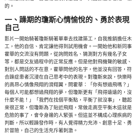
的。
一、躁期的瓊斯心情愉悅的、勇於表現
自己
影片一開始騎著瓊斯騎著單車去找建築工，自我推銷擔任木
工，他的自信、肯定讓他得到試用機會。一開始他和新同事
霍華的交流沒有問題，從詢問姓名、猜測對方有幾名子女
等，都是交友過程中的正常反應。但是他對飛機聲的敏感、
對別人問話的不在意，霍華問他的名字，他並沒有回答，符
合躁症患者沉浸在自己思考中的表現。對瓊斯來說，快樂時
的高昂心情像飛翔的滑翔翼，問霍華：「你有想過飛嗎？」
每個人可能都想過飛翔的夢，但瓊斯更有「飛得遠遠的，沒
什麼不能！」「我們在找個平衡點，平衡了就沒事」，聽起
來很正常，但瓊斯為了貼近飛翔，常做走高空平衡木這就是
危險的事了，會令身邊的人緊張。但這並不構成心理疾病的
判斷，所以輕躁發作時，有人覺得精力充沛、創意十足、勇
於冒險，自己的生活充斥著刺激。