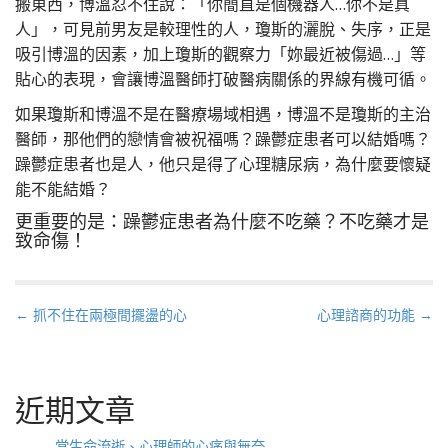
搬東西，博溫忍不住說：「你簡直是個機器人…你不是真
人」，可見前男友是較理性的人，瓊斯的灑脫、失序，正是
吸引博溫的因素，加上瓊斯的觀察力「妳最近被傷過…」等
貼心的表現，會讓博溫醫師打破醫病關係的界線有機可循。
如果瓊斯和博溫不是在醫療場域相遇，博溫不是瓊斯的主治
醫師，那他們的戀情會被祝福嗎？躁鬱症患者可以結婚嗎？
躁鬱症患者也是人，他只是得了心理糖尿病，為什麼要懷疑
能不能結婚？
更重要的是：躁鬱症患者為什麼不吃藥？不吃藥才是
致命傷！
P
← 抓不住在兩極間擺盪的心
心理諮商的功能 →
o
s
t
近期文章
n
a
當生命流逝、心理師的心痛與無奈