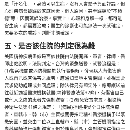
是「汙名化」，身體可以生病，沒有人會給予負面評論，但
心理疾病會被歸於家庭因素、個人原因、甚至歸結於”不積
德”等，因而延誤治療。事實上，心理和身體一樣，都可能
會生病，都需要治療；醫生的診斷也可能無法一次就確定，
需要多次的看診、判斷才能確定。
五、是否該住院的判定很為難
美國精神疾病患診是否該住院由法院開庭，患者、律師、醫
師出庭說明，法院判定。台灣的緊急送醫、就醫流程是：
(1)警察機關或消防機關於執行職務時，發現病人有傷害他
人或自己或有傷害之虞者，應通知當地主管機關，並視需要
要求協助處理或共同處理；除法律另有規定外，應即護送前
往就近適當醫療機構就醫(精神醫療法第32條)，有傷害自己
或他人之虞的患者先強制送醫；(2)緊急安置處置，根據精
神衛生法第41條之規定：「(病患)拒絕接受全日住院治療
者，直轄市、縣（市）主管機關得指定精神醫療機構予以緊
急安置，並交由二位以上直轄市、縣（市）主管機關指定之
專科醫師進行強制鑑定。但於離島地區，強制鑑定得僅由一