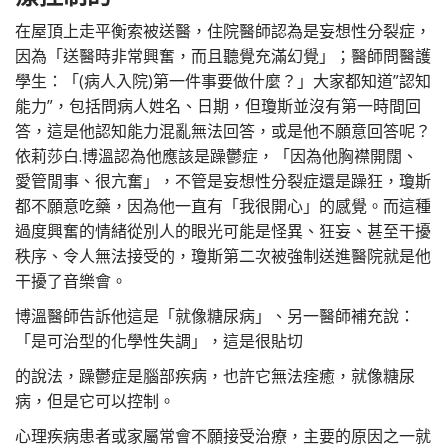
在屋頂上走平衡索被送醫，住院醫師認為是妄想性分裂症，
因為「送醫時非常興奮，而且聽覺充滿幻覺」；醫師問醫護
學生：「(病人入院)第一件事要做什麼？」大家都知道”認知
能力”，包括問病人姓名、日期，但瓊斯並沒有第一時間回
答，這是他認知能力混亂無法回答，或是他不願意回答呢？
依莉莎白.博溫認為他應該是躁鬱症，「因為他胸襟開闊、
愛管閒事、很亢奮」，不管是妄想性分裂症還是躁狂，瓊斯
都不願意吃藥，因為他一直有「我很開心」的感覺。而這種
過度興奮的情緒從別人的眼光可能是怪異、狂妄、甚至干擾
秩序、令人無法接受的，瓊斯第二次被強制送進醫院就是他
干擾了音樂會。
博溫醫師告訴他這是「就像糖尿病」、另一醫師補充說：
「是可治型的化學性失調」，這是很貼切
的說法，躁鬱症是腦部疾病，也許它無法痊癒，就像糖尿
病，但是它可以控制。
心理疾病患者或家屬常會不願接受治療，主要的原因之一就