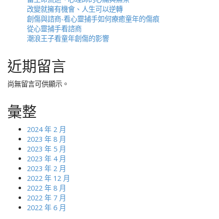
改變就擁有機會、人生可以逆轉
v
創傷與諮商-看心靈捕手如何療癒童年的傷痕
i
從心靈捕手看諮商
g
潮浪王子看童年創傷的影響
a
t
近期留言
i
尚無留言可供顯示。
o
n
彙整
2024 年 2 月
2023 年 8 月
2023 年 5 月
2023 年 4 月
2023 年 2 月
2022 年 12 月
2022 年 8 月
2022 年 7 月
2022 年 6 月