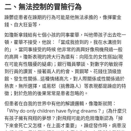
二、
無法控制的冒險行為
躁鬱症患者在躁期的行為可能是他無法承擔的，像揮霍金
錢、自大狂妄等，
如瓊斯拿錢給有七個小孩的同事霍華，叫他帶孩子出去吃一
頓，霍華不接受，他說：「當成我撿到的，我在水溝撿到
的」，當同事接受的時候 他非常的高興好像飛機飛過一般
的高興。瓊斯表現的誇大行為還有：向陌生的女性搭訕(現
在可能有性騷擾的疑慮)；銀行職員攀談、對數字的敏銳得
到行員的讚賞、接著兩人的約會、買鋼琴、花錢住頂級旅
館、發生性關係…這種情緒高亢，對人際關係或性關係過於
熱衷，無所選擇，或易怒（挑釁路人）等表現都是躁症的特
徵；對於危險的後果常常是患者忽略的。
但患者在自我的世界中有他的解讀邏輯，像瓊斯就問：
「Why do only children have flying dreams？」(為什麼只
有孩子擁有飛翔的夢想？)對飛翔可能的危險瓊斯認為「掉
下來會死亡又怎樣，在上面才重要」，躁症發作時，病患沒