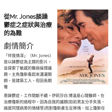
從Mr. Jones談躁
鬱症之症狀與治療
的為難
劇情簡介
「伴我情深」（Mr. Jones）
是以躁鬱症為主題的影片，
並探索了敏感的醫病倫理議
題。主角瓊斯看起來瀟灑開
朗，是建築工人，但因長期
罹
患躁鬱症，工作間斷不續。伊莉莎白.博溫是心理醫師，在
治療瓊斯的過程中，因為自我的議題(如前男友分手失落、
過度同理病患的情緒等)而對瓊斯產生反移情、加上瓊斯在