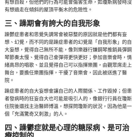
有想自殺，但他們的行為可能會傷害生命，如瓊斯病發時沒
有想過走在傾斜的屋頂平衡木的危險性。
三、躁期會有誇大的自我形象
躁鬱症患者和思覺失調常會被惡整的原因就是他們都有妄
想、幻覺，而不同的是躁症患者的幻覺是「自我形象」的自
大妄想，覺得自己無所不能，像到樂器行嫌鋼琴推銷員彈鋼
琴節奏太慢、覺得自己會彈得更快更好；參加音樂會時，情
緒高昂的唱歌、並且覺得自己可以指揮樂團，由觀眾席走上
舞台，要擔任樂團指揮，干擾了音樂會，因此被送進了醫
院。
躁症患者的自大妄想會讓自己的人際關係、工作毀掉；但患
者發病時的狂妄自大也可能是吸引人的，像銀行行員在瓊斯
住院後還找主治醫師博溫，想探問瓊斯的狀況，因為他是一
個「充滿驚奇又刺激」的人。
四、躁鬱症就是心理的糖尿病、是可治
療控制的