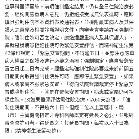
位專科醫師實施。前項強制鑑定結果，仍有全日住院治療必
要，經詢問嚴重病人意見，仍拒絕接受或無法表達時，應即
填具強制住院基本資料表及通報表，並檢附嚴重病人及其保
護人之意見及相關診斷證明文件，向審查會申請許可強制住
院；強制住院可否之決定，應送達嚴重病人及其保護人」，
業就是說病患拒絕住院可做緊急安置評估，而精神衛生法第
42條也規定：「緊急安置期間，不得逾五日，並應注意嚴重
病人權益之保護及進行必要之治療；強制鑑定，應自緊急安
置之日起二日內完成。經鑑定無強制住院必要或未於前開五
日期間內取得強制住院許可時，應即停止緊急安置」，如果
病人或家屬不服緊急安置，「得向法院聲請裁定停止緊急安
置或強制住院」，就是在緊急安置期間，病患或家屬仍可拒
絕住院。(3)如果醫師評估需住院治療，以60天為限，「強
制住院期間，不得逾六十日。但經二位以上直轄市、縣
（市）主管機關指定之專科醫師鑑定有延長之必要，並報經
審查會許可者，得延長之；其延長期間，每次以六十日為
限」(精神衛生法第42條)。