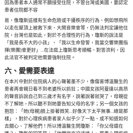
因為患者本人通常不願接受住院，不管台灣或美國，要認定
患者住院都不容
易，像瓊斯這樣有生命危險或干擾秩序的行為、例如想飛所
以走在屋頂上被救下來、大鬧音樂會等，仍無法判定讓他住
院，台灣也是如此，對於不合理性的行為，瓊斯的說法是
「我是長不大的小孩」、「我以生命發誓，我當交響樂團指
揮(樂團)會更好」…在法庭上瓊斯思考順暢、對答流利，因
此法官不被判定他需要強制住院。
六、愛需要表達
在本片中對於住院病人的心聲著墨不少，像傷害博溫醫生的
患者再會親日看不到老婆所以抓狂；中國女孩阿曼達以高昂
的聲音訴說自己到三歲才有名字，說著說著就哭了，母親從
不了解她，所以聽不到她要告知父母的名字；另一個女孩的
抱怨：「她(母親)臉上掛著微笑…好像天下太平無事…總是那
樣」，對於心理疾病患者家人似乎少了一點、或不知道如何
去關心、了解他們！所以博溫醫生問瓊斯：「你父母還在