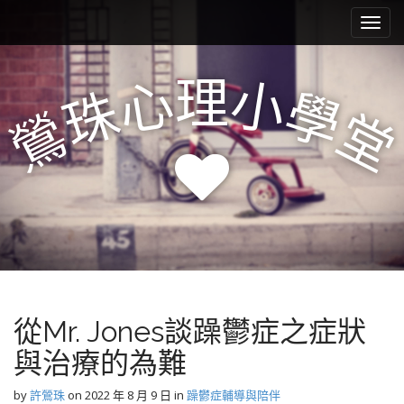
M
S
k
a
i
i
p
n
理
心
小
t
珠
學
m
o
鶯
堂
e
c
n
o
n
u
t
e
n
t
從Mr. Jones談躁鬱症之症狀
與治療的為難
by
許鶯珠
on
2022 年 8 月 9 日
in
躁鬱症輔導與陪伴