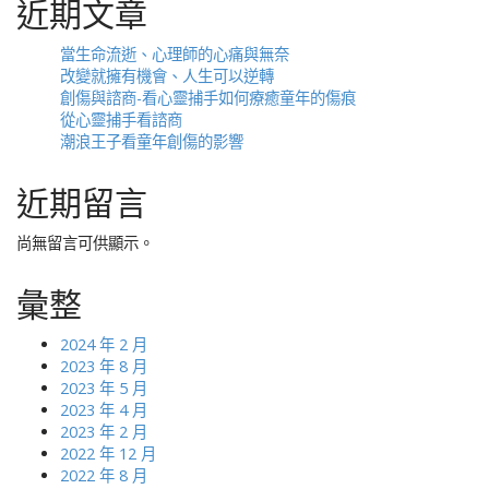
n
近期文章
a
當生命流逝、心理師的心痛與無奈
v
改變就擁有機會、人生可以逆轉
i
創傷與諮商-看心靈捕手如何療癒童年的傷痕
g
從心靈捕手看諮商
a
潮浪王子看童年創傷的影響
t
近期留言
i
o
尚無留言可供顯示。
n
彙整
2024 年 2 月
2023 年 8 月
2023 年 5 月
2023 年 4 月
2023 年 2 月
2022 年 12 月
2022 年 8 月