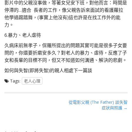
影片中的父親沒事做，等著女兒安下班，對他而言：時間是
停滯的…適合 長者的工作，像父親告訴來面試的看護蘿拉
他學過踢踏舞，(事實上他沒有)這也許是在找工作外的能
力。
6.暴力、老人虐待
久病床前無孝子，保羅所提出的問題其實可能是很多子女要
問的，你還要折磨安多久？對老人的暴力、虐待，反應了子
女和長輩的目標不同，但又不知道如何溝通、解決的悲劇。
如何與失智(即將失智)的親人相處下一篇談
Tags:
老人心理
P
從電影父親 (The Father) 談失智
症狀與照護 →
o
s
t