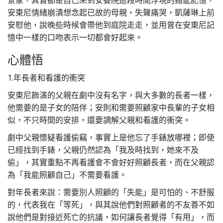
景象，其實都是自己來到安養院這段時間浮現的錯亂記憶，
安東尼情緒崩潰想念起已故的母親，失聲痛哭，凱薩琳上前
安慰他，說晚些時候會帶他到庭院走走，並用曾在安東尼記
憶中一樣的口吻表示一切都會好起來。
心體悟
1.年長者和看護的衝突
安東尼飾演的父親在劇中沒有名字，與大多數的長者一樣，
他需要的是子女的陪伴；安則和需要照顧家中長輩的子女相
似，不只時間的安排，還要調解父親和看護的衝突。
劇中父親懷疑看護偷竊，事實上是他忘了手錶放哪裡；即使
已經找到手錶，父親仍然認為「我及時找到，她來不及
偷」，其實重點不再看護會不會好好照顧長者，而在父親認
為「我能照顧自己」不需要看護。
對年長者來說：需要別人照顧的「失能」是可怕的、不舒服
的，代表我在「等死」，與其說他們對照顧者的不友善不如
說他們是對接近死亡的抗議，如何讓長者覺得「有用」，而