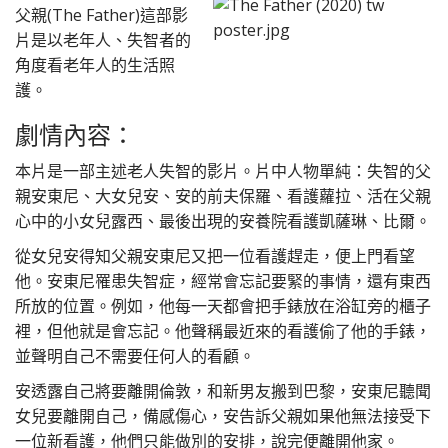
父親(The Father)這部影
片是以老年人、失智者的
角度看老年人的生活照
護。
劇情內容：
本片是一部主述老人失智的影片。片中人物單純：失智的父
親安東尼、大女兒安、安的前夫保羅、看護蘿拉、活在父親
心中的小女兒露西、最後出現的安養院看護凱薩琳、比爾。
從女兒安得知父親安東尼又把一位看護趕走，便上門看望
他。安東尼罹患失智症，經常會忘記要緊的事情，還有東西
所放的位置。例如，他每一天都會把手錶放在浴缸旁的櫃子
裡，但他就是會忘記。他聲稱最近來的看護偷了他的手錶，
並聲明自己不需要任何人的看顧。
安透露自己將要離開倫敦，和新男友搬到巴黎，安東尼聽聞
女兒要離開自己，備感傷心，安告訴父親如果他無法接受下
一位新看護，他們只能做別的安排，說完便離開他家。