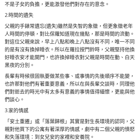
不是子女的負擔，更能激發他們對存在的意念。
2.時間的遺失
父親的手錶常遺忘(遺失)雖然是失智的象徵，但更象徵老年
人時間的停頓，對比保羅知道現在幾點，那是時間的流動。
對這位父親來說，早上八點和晚上八點沒有不同，唯一不同
的是有沒有換掉睡衣。所以在羅拉按門鈴時，父親堅持他換
好睡衣安才能開門，也許換掉睡衣對父親是時間在動、白天
黑夜的分別。
長輩有時候很固執要做某些事、或事情的先後順序不能變，
也許那對他們有著重要意義，所以在與長輩交談時，同理他
們對逝去的時光中有太多有意義的事情值得緬懷，更能與他
們談心。
3.家的情感
「安土重遷」或「落葉歸根」其實是對生長環境的認同，父
親對他買下的公寓有著深厚的情感，劇中有二個父親的憤怒
和失落環境：到女兒安的家裡和安養院。