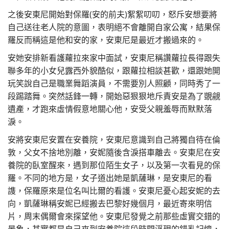
之後安東尼開始對保羅(安的前夫)絮絮叨叨，怒斥安想要將
自己送往老人院的意圖，表明絕不會離開自家公寓，結果保
羅反而稱這是他和安的家，安東尼是最近才搬過來的。
安她安排新看護蘿拉來家中面試，安東尼稱讚蘿拉長得跟失
聯多年的小女兒露西外貌酷似，跟蘿拉相談甚歡，還跟她開
玩笑說自己是職業舞蹈演員，不需要別人照顧，同時秀了一
段踢踏舞。突然話鋒一轉，開始惡狠狠地斥責安是為了覬覦
遺產，才跑來虛情假意地關心他，安受父親羞辱而默默落
淚。
安將安東尼安置在安養院，安東尼意識到自己將獨自待在倫
敦，父女不捨地別離，安妮隨後含淚搭車離去。安東尼在安
養院的臥室醒來，遇到那位陌生女子，以及第一次看見的保
羅。不同的地方是，女子道出她是凱薩琳，是安東尼的看
謢，保羅原來是位名叫比爾的看護。安東尼憂心起安妮的去
向，凱薩琳稱安妮已經搬去巴黎好幾個月，最近寄來明信
片，周末偶爾會來探望他。安東尼發覺之前那些虛實交錯的