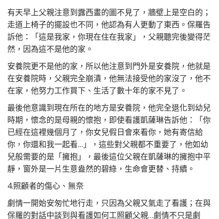
有天早上父親注意到露西畫的圖不見了，牆壁上是空白的；
走道上椅子的擺設也不同，他認為有人更動了東西。保羅告
訴他：「這是我家，你現在住在我家」，父親聽完後變得茫
然，因為這不是他的家。
安養院更不是他的家，所以他注意到門外是安養院，他就是
在安養院時，父親完全崩潰，他無法接受他的家沒了，他不
在家，他努力工作買下、生活了數十年的家不見了。
最後他意識到現在所在的地方是安養院，他完全退化到幼兒
時期，懷念的是母親的懷抱，即使看護凱薩琳告訴他：「你
已經在這裡幾個月了，你女兒假日會來看你，她有寄信給
你，你還和我一起看…」，這些對父親都不重要了，他如幼
兒般需要的是「擁抱」，最後這位父親在凱薩琳的擁抱中平
靜，窗外是一片生意盎然的碧綠，生命會更替、持續。
4.照顧者的傷心、無奈
劇情一開始安匆忙地行走，只因為父親又氣走了看護；在與
保羅的對話中談到與看護如何工照顧父親…劇情不只是劇