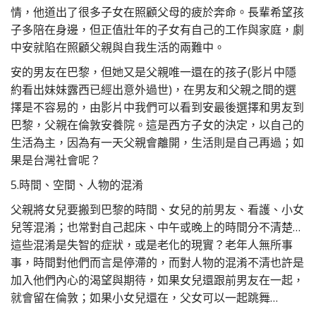
情，他道出了很多子女在照顧父母的疲於奔命。長輩希望孩
子多陪在身邊，但正值壯年的子女有自己的工作與家庭，劇
中安就陷在照顧父親與自我生活的兩難中。
安的男友在巴黎，但她又是父親唯一還在的孩子(影片中隱
約看出妹妹露西已經出意外過世)，在男友和父親之間的選
擇是不容易的，由影片中我們可以看到安最後選擇和男友到
巴黎，父親在倫敦安養院。這是西方子女的決定，以自己的
生活為主，因為有一天父親會離開，生活則是自己再過；如
果是台灣社會呢？
5.時間、空間、人物的混淆
父親將女兒要搬到巴黎的時間、女兒的前男友、看護、小女
兒等混淆；也常對自己起床、中午或晚上的時間分不清楚…
這些混淆是失智的症狀，或是老化的現實？老年人無所事
事，時間對他們而言是停滯的，而對人物的混淆不清也許是
加入他們內心的渴望與期待，如果女兒還跟前男友在一起，
就會留在倫敦；如果小女兒還在，父女可以一起跳舞…