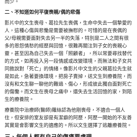
而少。
二、不知道如何平復喪親/偶的悲傷
影片中的文生喪母、葛拉先生喪偶，生命中失去一個摯愛的
人，這種心傷與悲慟是需要被撫慰的。可惜的是在喪偶的
父/母親需要面對失去另一半的失落，特別是二人之間有很
多的恩怨情愁的經歷與回憶，很難再關注到子女的喪親心
靈，甚至因為自己失去一個「照顧者」，所以常要尋找替代
的方式，如再投入另一段情感或改變環境，而無法和子女共
同敘說對「死亡」的情緒。像影片中文生的父親葛拉先生就
是如此，急著要換環境，把房子賣掉，送文生到療養院，而
沒有和文生聊一聊他的難過、傷心，形成彼此獨自面對死亡
的傷慟。而文生在喪母之痛中，還失去生活回憶的家，到陌
生的療養院。
療養院中治療師(醫師)羅絲認為他剛喪母，不適合一個人
住，但安排的室友卻是有潔癖的阿歷，阿歷一開始的不友善
其實是會影響文生的適應的。所以文生選擇了逃離療養院。
三、每個人都有自己的傷痛要處理