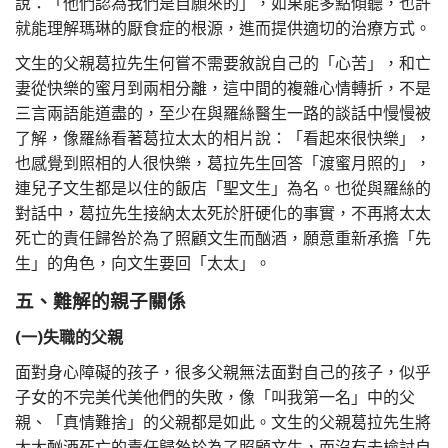
說：「他們認為我們是自願來的」，如果能多點傾聽，也許
就能理解瑪琳的厭食症的根源，進而提供適切的治療方式。
文生的父親葛拉先生何嘗不需要敘說自己的「心苦」，和亡
妻從快樂的蜜月到兩相分離，這中間的複雜心情轉折，不是
三言兩語能道盡的，至少在與羅絲醫生一路的談話中慢慢被
了解，像羅絲看著葛拉太太的相片說：「看起來很快樂」，
也感覺到照相的人很快樂，葛拉先生回答「渡蜜月照的」，
連兒子文生都是以住的飯店「聖文生」為名。也從與羅絲的
對話中，葛拉先生接納太太死於肝硬化的事實，不再將太太
死亡的責任歸咎於為了照顧文生而酗酒，願意重新承擔「先
生」的角色，向文生要回「太太」。
五、難解的親子關係
(一)失職的父親
面對身心障礙的孩子，很多父親無法面對自己的孩子，似乎
子女的不完美代美他們的失敗，像「叫我第一名」中的父
親、「真情難捨」的父親都是如此。文生的父親葛拉先生將
太太酗酒死亡的責任歸咎於為了照顧文生，而沒有去檢討自