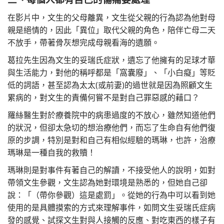
在影片中，文生的父母離異，文生從父親的行為認為他對母
親是絕情的，因此「異位」取代父親的角色，陪伴亡母二天
不放手，帶著骨灰想完成母親看海的遺願。
葛拉先生因為文生的妥瑞氏症狀，遺忘了他擁有的足球才華
與生活能力，對他的稱呼都是「窩囊廢」、「小白癡」等貶
低的詞語，甚至認為太太(或前妻)的過世就是因為照顧文生
累病的，對文生的責備何嘗不是對自己罪惡感的藉口？
羅絲醫生對於療養院中的病患過度的不放心，雖然知道他們
的狀況，但卻太急切的想治療他們，而忘了生命自有他們復
原的步調，特別是對和自己有相似經驗的瑪琳，也許，治療
瑪琳是一種自我的救贖！
瑪琳則是對事件有著自己的解讀，不接受他人的說明，如對
帶領文生參觀，文生認為她對環境是熟悉的，但她自己卻
說：「（帶你參觀）這是處罰」。從她的行為中可以看到她
使用的是具體摸索的方式來理解事件，如問文生妥瑞氏症病
發的感覺、試探文生對與人接觸的反應、對吃東西的樣子有