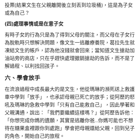
投票(結果文生在父親離開後立刻丟到垃圾桶)，這是為子女
或為自己？
(四)處理事情或是在意子女
有時子女的行為只是為了得到父母的關注，而父母在子女行
為脫軌時只想解決問題，像文生一逃離療養院，葛拉先生就
凍結文生的帳戶，認為他沒錢就會回來；當知道文生搶劫加
油站旁的商店，只在乎趕快處理撤銷搶劫的告訴，而不是了
解過程、以利找回孩子。
六、學會放手
在流浪過程中成長最大的是文生，他從瑪琳的瀕死送上救護
車中學到「放手」，也承認母親已死亡的放手；從阿歷的怒
吼及瑪琳的急救中學到「只有自己能救自己」，因此學著和
父親溝通，說出：「我們要繼續這樣嗎？」從阿歷告訴他：
「你想完成你媽的遺願，其實是逃離你爸…你媽可能也不想
待在糖果盒裡跟你到處跑」學會把母親還給父親，回到兒子
的角色，開始自己的旅程。