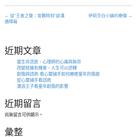
P
← 從”王者之聲：宣戰時刻”談溝
伊莉莎白小鎮的療傷 →
通障礙
o
s
t
n
近期文章
a
當生命流逝、心理師的心痛與無奈
v
改變就擁有機會、人生可以逆轉
i
創傷與諮商-看心靈捕手如何療癒童年的傷痕
g
從心靈捕手看諮商
a
潮浪王子看童年創傷的影響
t
近期留言
i
o
尚無留言可供顯示。
n
彙整