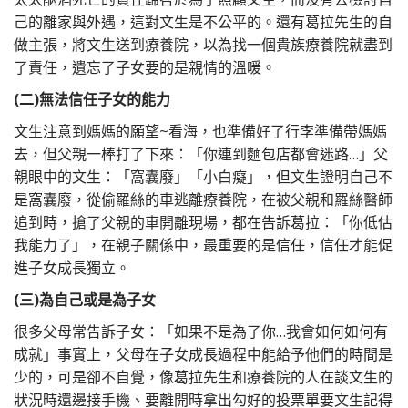
己的離家與外遇，這對文生是不公平的。還有葛拉先生的自
做主張，將文生送到療養院，以為找一個貴族療養院就盡到
了責任，遺忘了子女要的是親情的溫暖。
(二)無法信任子女的能力
文生注意到媽媽的願望~看海，也準備好了行李準備帶媽媽
去，但父親一棒打了下來：「你連到麵包店都會迷路…」父
親眼中的文生：「窩囊廢」「小白癡」，但文生證明自己不
是窩囊廢，從偷羅絲的車逃離療養院，在被父親和羅絲醫師
追到時，搶了父親的車開離現場，都在告訴葛拉：「你低估
我能力了」，在親子關係中，最重要的是信任，信任才能促
進子女成長獨立。
(三)為自己或是為子女
很多父母常告訴子女：「如果不是為了你…我會如何如何有
成就」事實上，父母在子女成長過程中能給予他們的時間是
少的，可是卻不自覺，像葛拉先生和療養院的人在談文生的
狀況時還邊接手機、要離開時拿出勾好的投票單要文生記得