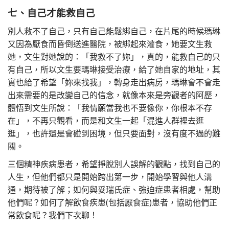
七、自己才能救自己
別人救不了自己，只有自己能鬆綁自己，在片尾的時候瑪琳
又因為厭食而昏倒送進醫院，被綁起來灌食，她要文生救
她，文生對她說的：「我救不了妳」，真的，能救自己的只
有自己，所以文生要瑪琳接受治療，給了她自家的地址，其
實也給了希望「妳來找我」，轉身走出病房，瑪琳會不會走
出來需要的是改變自己的信念，就像本來是旁觀者的阿歷，
體悟到文生所說：「我情願當我也不要像你，你根本不存
在」，不再只觀看，而是和文生一起「混進人群裡去逛
逛」，也許還是會碰到困境，但只要面對，沒有度不過的難
關。
三個精神疾病患者，希望掙脫別人誤解的觀點，找到自己的
人生，但他們都只是開始跨出第一步，開始學習與他人溝
通，期待被了解；如何與妥瑞氏症、強迫症患者相處，幫助
他們呢？如何了解飲食疾患(包括厭食症)患者，協助他們正
常飲食呢？我們下次聊！