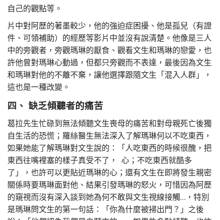
自己的觀點等。
片中對阿歷的著墨較少，他的強迫症困擾、他是孤兒（有證
件、可領補助）的經歷等影片中並沒有說清楚。他像是三人
中的旁觀者，旁觀瑪琳的厭食、觀看文生和瑪琳的戀愛，也
許他曾對瑪琳心動過，但都只旁觀而不表達，最後因為文生
和瑪琳對他的不離不棄，讓他選擇跟隨文生「混入人群」，
這也是一種改變。
四、 缺乏傾聽者的痛苦
葛拉先生忙碌到無法傾聽文生喪母的痛苦和對母親死亡後獨
自生活的恐慌；羅絲醫生無法深入了解瑪琳何以不吃東西，
如果她能了解瑪琳對文生說的：「人吃東西的時候很醜，把
東西往嘴裡塞的樣子真受不了， 心；不吃東西就酷多
了」，也許可以更貼近瑪琳的心；還有文生在即將發生親密
關係時要瑪琳面對他、結果引發瑪琳的怒火，可惜因為阿歷
的窺視而沒有深入談到她為何不敢與文生視線接觸…，特別
是瑪琳問文生的第一句話：「你為什麼被掃出門？」之後