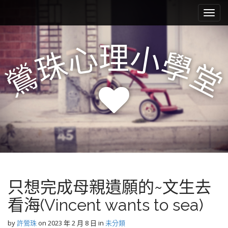
M
S
k
a
i
i
p
n
理
心
小
t
珠
學
m
o
鶯
堂
e
c
n
o
n
u
t
e
n
t
只想完成母親遺願的~文生去
看海(Vincent wants to sea)
by
許鶯珠
on
2023 年 2 月 8 日
in
未分類