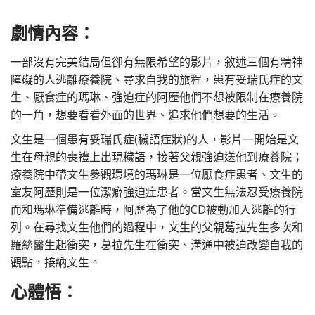
劇情內容：
一部沒有完美結局但卻有無限希望的影片，敘述三個有精神
障礙的人逃離療養院、尋求自我的旅程，患有妥瑞氏症的文
生、厭食症的瑪琳、強迫症的阿歷他們不想被限制在療養院
的一角，想要看看外面的世界、追求他們想要的生活。
文生是一個患有妥瑞氏症(穢語症狀)的人，影片一開始是文
生在母親的喪禮上出現穢語，接著父親強迫送他到療養院；
療養院中帶文生參觀環境的瑪琳是一位厭食症患者、文生的
室友阿歷則是一位潔癖強迫症患者。當文生無法忍受療養院
而和瑪琳準備逃離時，阿歷為了他的CD被動加入逃離的行
列。在尋找文生他們的過程中，文生的父親葛拉先生多次和
羅絲醫生起衝突，葛拉先生在衝突、溝通中被迫改變自我的
觀點，接納文生。
心體悟：