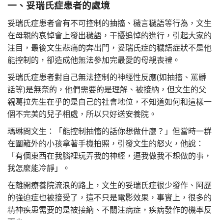
一、妥瑞氏症患者的處境
妥瑞氏症患者會有不可控制的抽搐、穢言穢語等行為，文生
在母親的哀悼會上發出穢語，干擾追悼的進行，引起大家的
注目，最後文生悲痛的奔出門，妥瑞氏症的穢語症狀不是他
能控制的，卻造成他無法參加完最愛的母親喪禮。
妥瑞氏症患者對自己無法控制的神經性反應(如抽搐、罵髒
話等)是無奈的，他們需要的是理解、被接納，但文生的父
親葛拉先生在乎的是自己的社會地位，不知道如何和這樣一
個不完美的兒子相處，所以只好送安養院。
瑪琳問文生：「能控制抽慉的話你想做什麼？」但當時一群
在圍籬外的小孩拿著手機拍照，引發文生的怒火，他說：
「有個東西在我腦裡玩弄我的神經，逼我做我不想做的事，
我怎麼能冷靜」。
在離開療養院流浪的路上，文生的妥瑞氏症很少發作、阿歷
的強迫症也被接受了，這不只是電影效果，事實上，很多的
精神疾患需要的是被接納、不關注病症，疾病發作的機率反