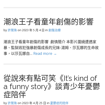
潮浪王子看童年創傷的影響
by
許鶯珠
on
2023 年 5 月 4 日
in
創傷治療
潮浪王子看童年創傷的影響 劇情簡介 本影片圍繞遭遇家
暴、監獄逃犯強暴創傷成長的兄妹-湯姆、莎瓦娜的生命故
事，以莎瓦娜自…
Read more →
從說來有點可笑《It’s kind of
a funny story》談青少年憂鬱
症陪伴
by
許鶯珠
on
2023 年 4 月 25 日
in
憂鬱症的陪伴