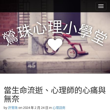
M
S
k
a
i
i
p
n
理
心
小
t
珠
學
m
o
鶯
堂
e
c
n
o
n
u
t
e
n
t
當生命流逝、心理師的心痛與
無奈
by
許鶯珠
on
2024 年 2 月 24 日
in
心理諮商