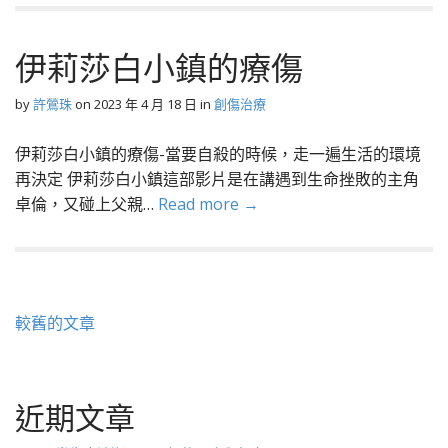
伊莉莎白小鎮的療傷
by
許鶯珠
on
2023 年 4 月 18 日
in
創傷治療
伊莉莎白小鎮的療傷-當要自殺的時候，走一遍生活的環境
再決定 伊莉莎白小鎮這部影片是在講遇到生命挫敗的主角
卓倫，又碰上父親…
Read more →
文
較舊的文章
章
導
近期文章
覽